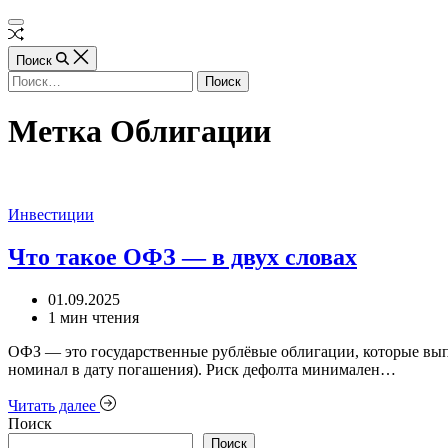
Перейти
Финансы
Вне
к
и
Финансы
Случайная
холста
содержимому
инвестиции
и
статья
Поиск
инвестиции
Найти:
Метка
Облигации
Рубрики
Инвестиции
Что такое ОФЗ — в двух словах
01.09.2025
Расчётное
1 мин чтения
время
ОФЗ — это государственные рублёвые облигации, которые выпу
чтения
номинал в дату погашения). Риск дефолта минимален…
Читать далее
Поиск
Поиск