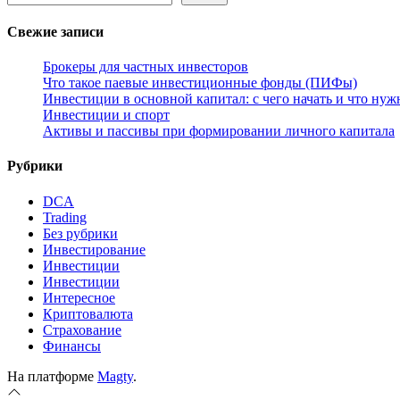
Свежие записи
Брокеры для частных инвесторов
Что такое паевые инвестиционные фонды (ПИФы)
Инвестиции в основной капитал: с чего начать и что нуж
Инвестиции и спорт
Активы и пассивы при формировании личного капитала
Рубрики
DCA
Trading
Без рубрики
Инвестирование
Инвестиции
Инвестиции
Интересное
Криптовалюта
Страхование
Финансы
На платформе
Magty
.