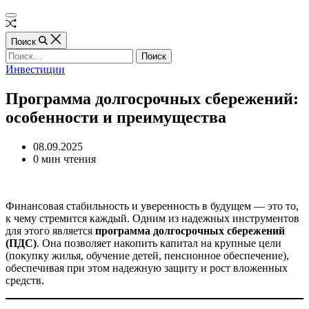
Перейти
Финансы
Вне
к
и
Финансы
Случайная
холста
содержимому
инвестиции
и
статья
Поиск
инвестиции
Найти:
Рубрики
Инвестиции
Программа долгосрочных сбережений:
особенности и преимущества
08.09.2025
Расчётное
0 мин чтения
время
чтения
Финансовая стабильность и уверенность в будущем — это то,
к чему стремится каждый. Одним из надежных инструментов
для этого является
программа долгосрочных сбережений
(ПДС)
. Она позволяет накопить капитал на крупные цели
(покупку жилья, обучение детей, пенсионное обеспечение),
обеспечивая при этом надежную защиту и рост вложенных
средств.