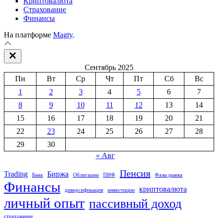
Криптовалюта
Страхование
Финансы
На платформе
Magty
.
Закрыть
вне
Сентябрь 2025
холста
Пн
Вт
Ср
Чт
Пт
Сб
Вс
1
2
3
4
5
6
7
8
9
10
11
12
13
14
15
16
17
18
19
20
21
22
23
24
25
26
27
28
29
30
« Авг
Пенсия
Trading
Биржа
Банк
Облигации
ПИФ
Фазы рынка
Финансы
криптовалюта
диверсификация
инвестиции
личный опыт
пассивный доход
страхование