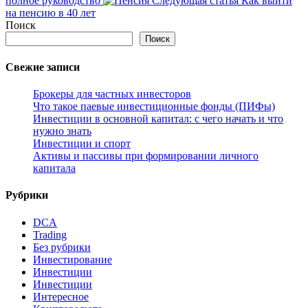
полное руководство
Следующая статья
Как выйти
запись:
на пенсию в 40 лет
Поиск
Поиск
Свежие записи
Брокеры для частных инвесторов
Что такое паевые инвестиционные фонды (ПИФы)
Инвестиции в основной капитал: с чего начать и что
нужно знать
Инвестиции и спорт
Активы и пассивы при формировании личного
капитала
Рубрики
DCA
Trading
Без рубрики
Инвестирование
Инвестиции
Инвестиции
Интересное